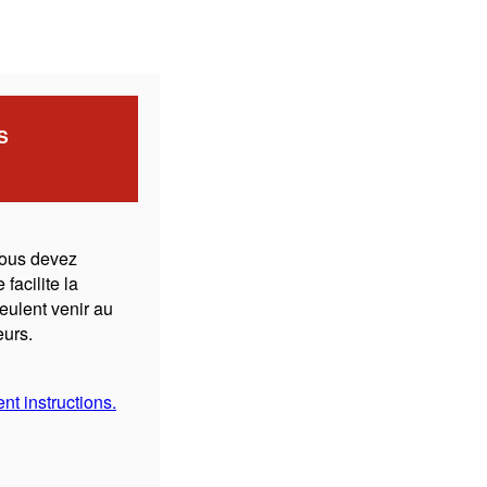
S
vous devez
 facilite la
eulent venir au
eurs.
t instructions.