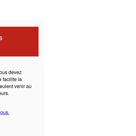
S
vous devez
 facilite la
eulent venir au
eurs.
vous.