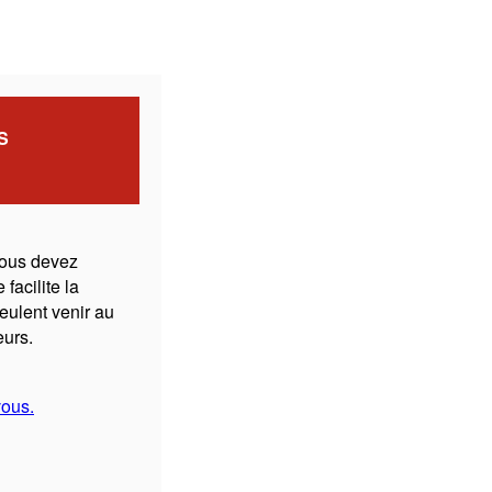
S
vous devez
 facilite la
eulent venir au
eurs.
vous.